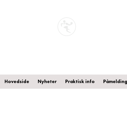
STA
Håndb
Toten
Hovedside
Nyheter
Praktisk info
Påmelding