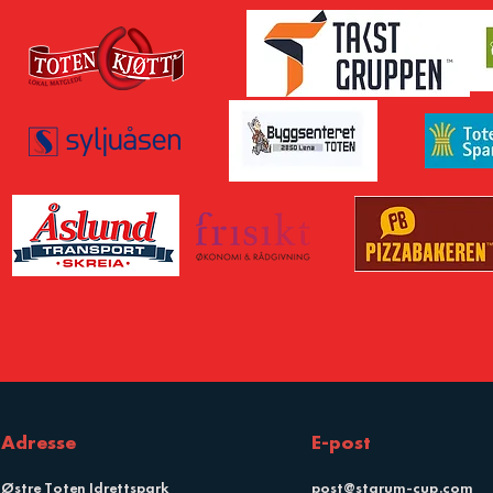
Adresse
E-post
Østre Toten Idrettspark
post@starum-cup.com