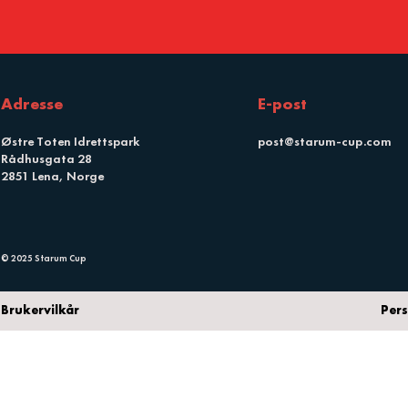
Adresse
E-post
Østre Toten Idrettspark
post@starum-cup.com
Rådhusgata 28
2851 Lena, Norge
© 2025 Starum Cup
Brukervilkår
Per