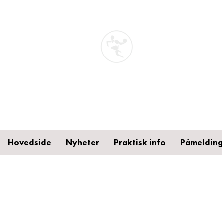
STA
Håndb
Toten
Hovedside
Nyheter
Praktisk info
Påmelding