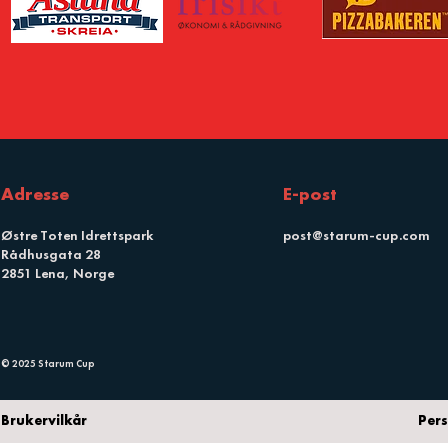
Adresse
E-post
Østre Toten Idrettspark
post@starum-cup.com
Rådhusgata 28
2851 Lena, Norge
© 2025 Starum Cup
Brukervilkår
Per