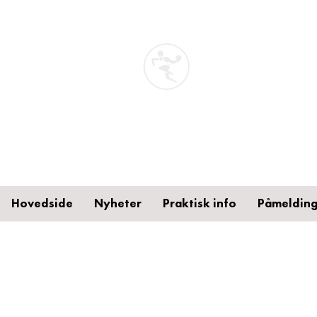
STA
Håndb
Toten
Hovedside
Nyheter
Praktisk info
Påmelding