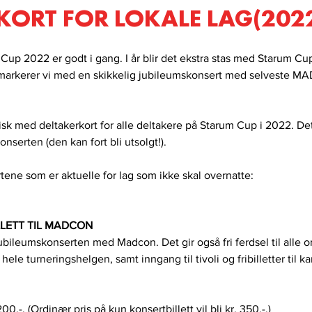
KORT FOR LOKALE LAG(202
up 2022 er godt i gang. I år blir det ekstra stas med Starum Cup,
 markerer vi med en skikkelig jubileumskonsert med selveste M
risk med deltakerkort for alle deltakere på Starum Cup i 2022. Dett
onserten (den kan fort bli utsolgt!).
tene som er aktuelle for lag som ikke skal overnatte:
LLETT TIL MADCON
jubileumskonserten med Madcon. Det gir også fri ferdsel til alle o
ele turneringshelgen, samt inngang til tivoli og fribilletter til ka
00,-. (Ordinær pris på kun konsertbillett vil bli kr. 350,-.)