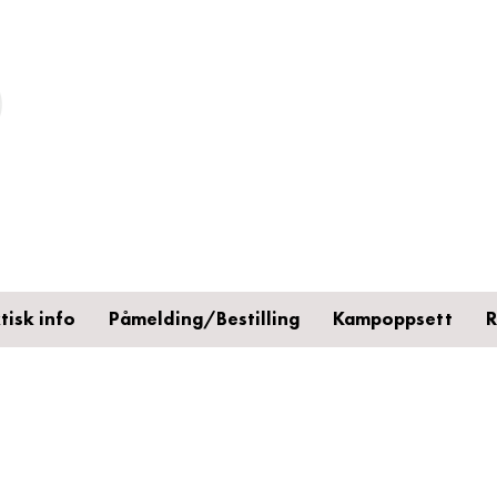
STARUM CUP
Håndballfest på
Toten siden 1972
tisk info
Påmelding/Bestilling
Kampoppsett
R