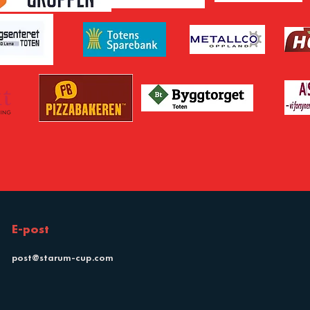
E-post
post@starum-cup.com