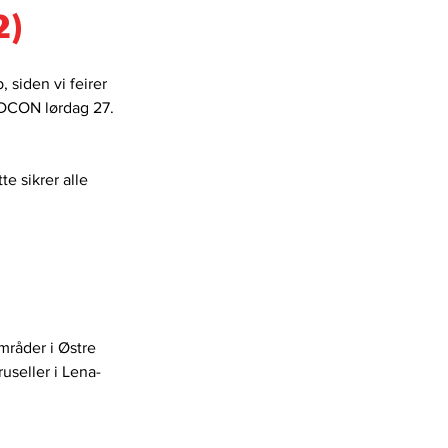
2)
 siden vi feirer 
ADCON lørdag 27. 
e sikrer alle 
mråder i Østre 
ruseller i Lena-