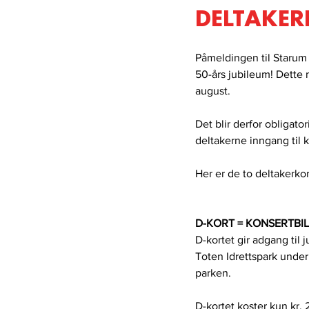
DELTAKER
Påmeldingen til Starum C
50-års jubileum! Dette
august.
Det blir derfor obligato
deltakerne inngang til k
Her er de to deltakerkor
D-KORT = KONSERTBI
D-kortet gir adgang til 
Toten Idrettspark under h
parken. 
D-kortet koster kun kr. 2