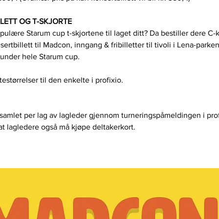
LETT OG T-SKJORTE
ulære Starum cup t-skjortene til laget ditt? Da bestiller dere C-k
ertbillett til Madcon, inngang & fribilletter til tivoli i Lena-parken 
 under hele Starum cup.
estørrelser til den enkelte i profixio.
es samlet per lag av lagleder gjennom turneringspåmeldingen i pro
 at lagledere også må kjøpe deltakerkort.