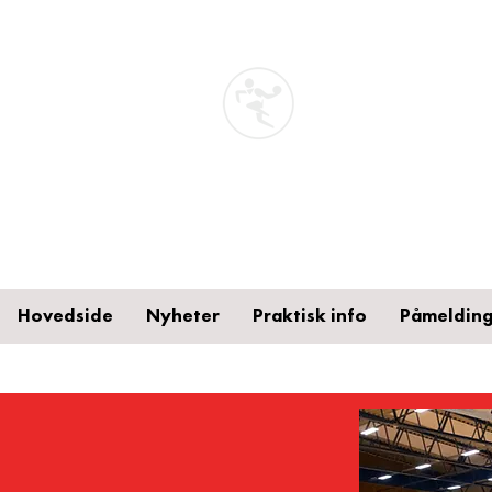
STA
Håndb
Toten
Hovedside
Nyheter
Praktisk info
Påmelding